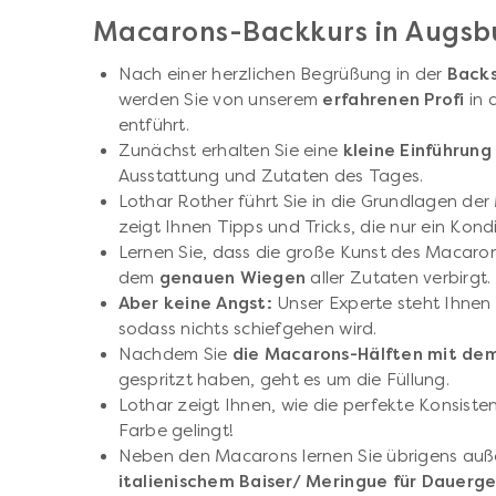
Macarons-Backkurs in Augsb
Nach einer herzlichen Begrüßung in der
Backs
werden Sie von unserem
erfahrenen Profi
in 
entführt.
Zunächst erhalten Sie eine
kleine Einführung
Ausstattung und Zutaten des Tages.
Lothar Rother führt Sie in die Grundlagen de
zeigt Ihnen Tipps und Tricks, die nur ein Kon
Lernen Sie, dass die große Kunst des Macaron
dem
genauen Wiegen
aller Zutaten verbirgt.
Aber keine Angst:
Unser Experte steht Ihnen 
sodass nichts schiefgehen wird.
Nachdem Sie
die Macarons-Hälften mit dem
gespritzt haben, geht es um die Füllung.
Lothar zeigt Ihnen, wie die perfekte Konsist
Farbe gelingt!
Neben den Macarons lernen Sie übrigens auß
italienischem Baiser/ Meringue für Dauerg