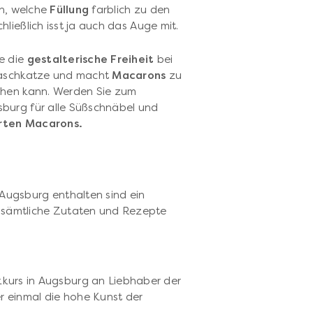
in, welche
Füllung
farblich zu den
ließlich isst ja auch das Auge mit.
e die
gestalterische Freiheit
bei
 Naschkatze und macht
Macarons
zu
ehen kann. Werden Sie zum
burg für alle Süßschnäbel und
arten Macarons.
 Augsburg enthalten sind ein
e sämtliche Zutaten und Rezepte
p
kurs in Augsburg an Liebhaber der
er einmal die hohe Kunst der