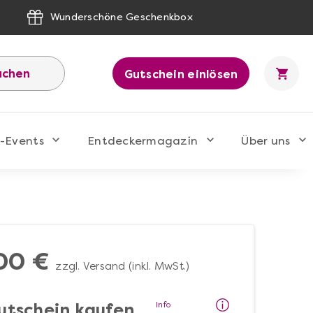
Wunderschöne Geschenkbox
uchen
Gutschein einlösen
-Events
Entdeckermagazin
Über uns
00 €
zzgl. Versand (inkl. MwSt.)
Info
utschein kaufen