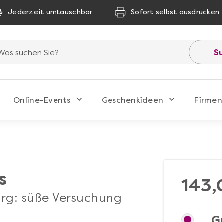
Jederzeit umtauschbar
Sofort selbst ausdrucken
S
Online-Events
Geschenkideen
Firmen
s
143,
rg: süße Versuchung
G