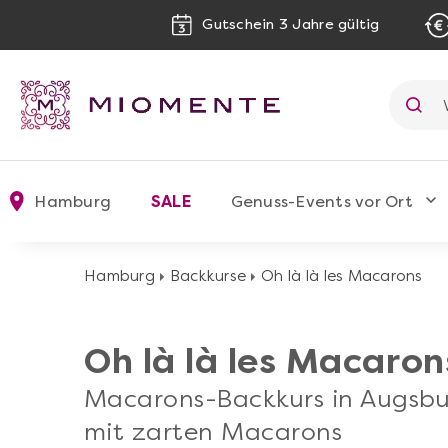
Gutschein 3 Jahre gültig
Hamburg
SALE
Genuss-Events vor Ort
Hamburg
Backkurse
Oh là là les Macarons
Oh là là les Macaron
Macarons-Backkurs in Augsbu
mit zarten Macarons