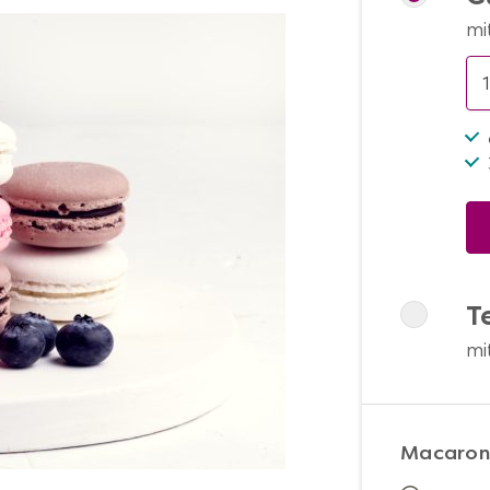
mi
T
mi
Macaron