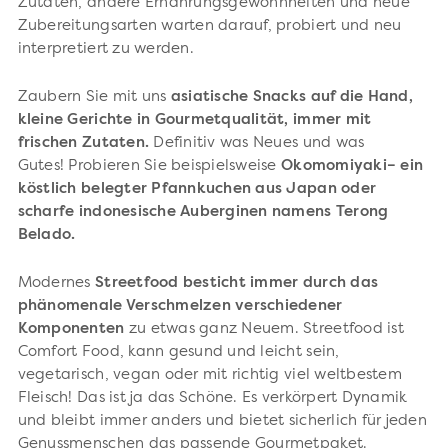
Zutaten, andere Ernährungsgewohnheiten und neue
Zubereitungsarten warten darauf, probiert und neu
interpretiert zu werden.
Zaubern Sie mit uns
asiatische Snacks auf die Hand,
kleine Gerichte in Gourmetqualität, immer mit
frischen Zutaten.
Definitiv was Neues und was
Gutes! Probieren Sie beispielsweise
Okomomiyaki– ein
köstlich belegter Pfannkuchen aus Japan oder
scharfe indonesische Auberginen namens Terong
Belado.
Modernes
Streetfood besticht immer durch das
phänomenale Verschmelzen verschiedener
Komponenten
zu etwas ganz Neuem. Streetfood ist
Comfort Food, kann gesund und leicht sein,
vegetarisch, vegan oder mit richtig viel weltbestem
Fleisch! Das ist ja das Schöne. Es verkörpert Dynamik
und bleibt immer anders und bietet sicherlich für jeden
Genussmenschen das passende Gourmetpaket.